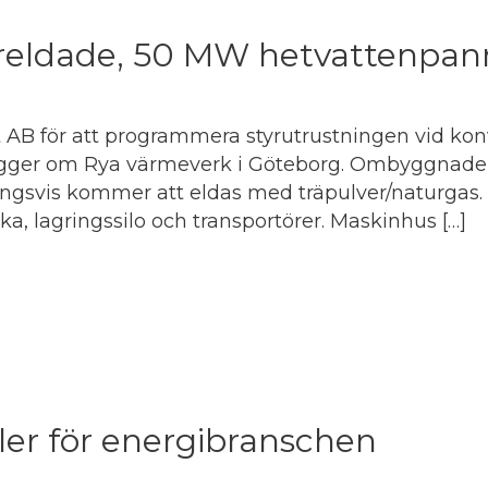
vereldade, 50 MW hetvattenpan
t AB för att programmera styrutrustningen vid kon
gger om Rya värmeverk i Göteborg. Ombyggnaden i
gsvis kommer att eldas med träpulver/naturgas. H
a, lagringssilo och transportörer. Maskinhus […]
gler för energibranschen