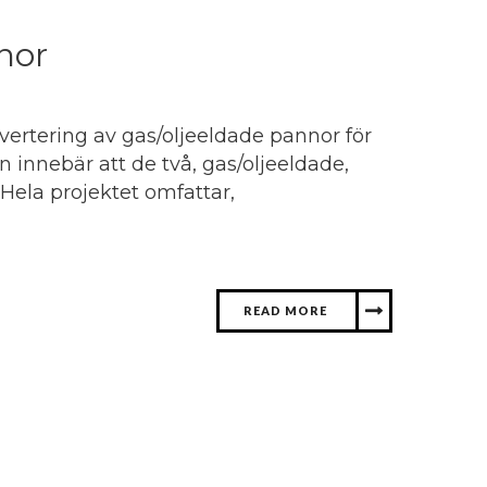
nor
vertering av gas/oljeeldade pannor för
nnebär att de två, gas/oljeeldade,
ela projektet omfattar,
READ MORE