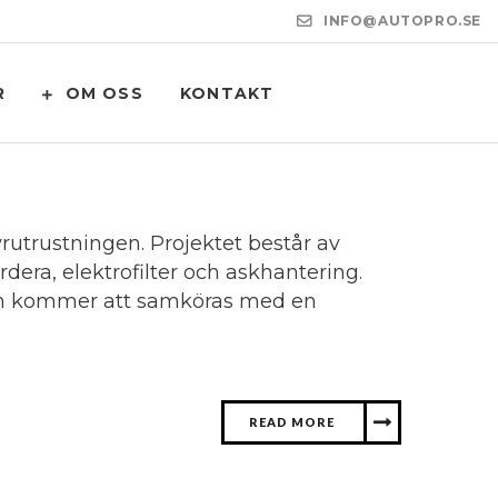
INFO@AUTOPRO.SE
R
OM OSS
KONTAKT
rutrustningen. Projektet består av
era, elektrofilter och askhantering.
len kommer att samköras med en
READ MORE