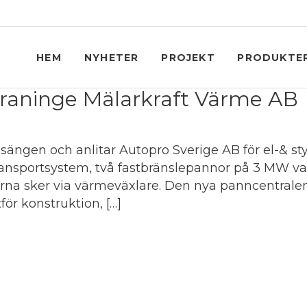
HEM
NYHETER
PROJEKT
PRODUKTE
Graninge Mälarkraft Värme AB
ngen och anlitar Autopro Sverige AB för el-& sty
ransportsystem, två fastbränslepannor på 3 MW vard
norna sker via värmeväxlare. Den nya panncentra
r konstruktion, […]