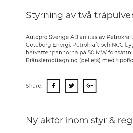
Styrning av två träpul
Autopro Sverige AB anlitas av Petrokraf
Göteborg Energi. Petrokraft och NCC by
hetvattenpannorna på 50 MW fortsättnin
Bränslemottagning (pellets) med tippfick
Share:
Ny aktör inom styr & re