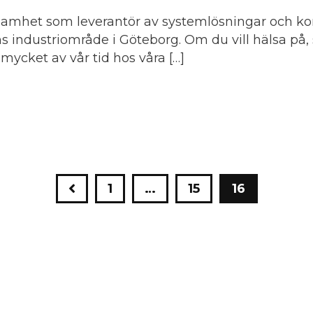
samhet som leverantör av systemlösningar och kon
öns industriområde i Göteborg. Om du vill hälsa på,
mycket av vår tid hos våra […]
1
…
15
16