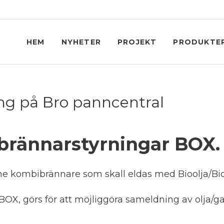
HEM
NYHETER
PROJEKT
PRODUKTE
ng på Bro panncentral
 brännarstyrningar BOX.
 kombibrännare som skall eldas med Bioolja/Bi
 BOX, görs för att möjliggöra sameldning av olja/ga