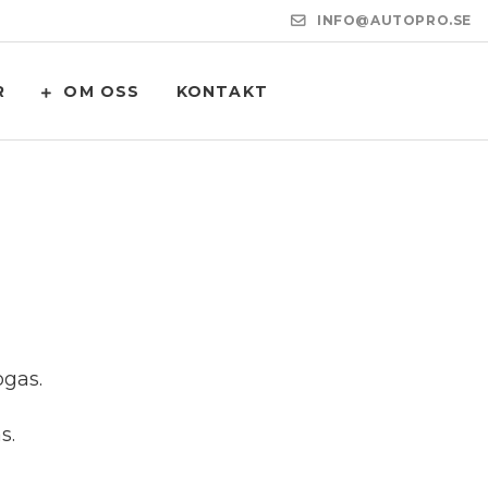
INFO@AUTOPRO.SE
R
OM OSS
KONTAKT
ogas.
s.