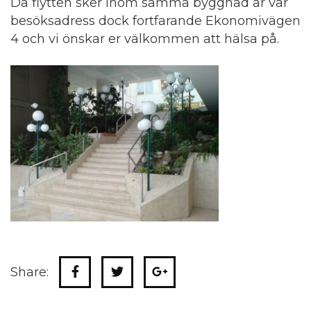
Då flytten sker inom samma byggnad är vår
besöksadress dock fortfarande Ekonomivägen
4 och vi önskar er välkommen att hälsa på.
Share: