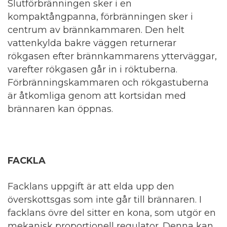
Slutförbränningen sker i en
kompaktångpanna, förbränningen sker i
centrum av brännkammaren. Den helt
vattenkylda bakre väggen returnerar
rökgasen efter brännkammarens ytterväggar,
varefter rökgasen går in i röktuberna.
Förbränningskammaren och rökgastuberna
är åtkomliga genom att kortsidan med
brännaren kan öppnas.
FACKLA
Facklans uppgift är att elda upp den
överskottsgas som inte går till brännaren. I
facklans övre del sitter en kona, som utgör en
mekanisk proportionell regulator. Denna kan