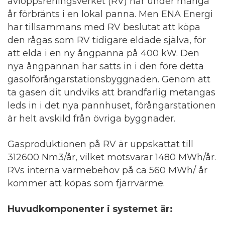
avloppsreningsverket (RV) har under många
år förbränts i en lokal panna. Men ENA Energi
har tillsammans med RV beslutat att köpa
den rågas som RV tidigare eldade själva, för
att elda i en ny ångpanna på 400 kW. Den
nya ångpannan har satts in i den före detta
gasolförångarstationsbyggnaden. Genom att
ta gasen dit undviks att brandfarlig metangas
leds in i det nya pannhuset, förångarstationen
är helt avskild från övriga byggnader.
Gasproduktionen på RV är uppskattat till
312600 Nm3/år, vilket motsvarar 1480 MWh/år.
RVs interna värmebehov på ca 560 MWh/ år
kommer att köpas som fjärrvärme.
Huvudkomponenter i systemet är: